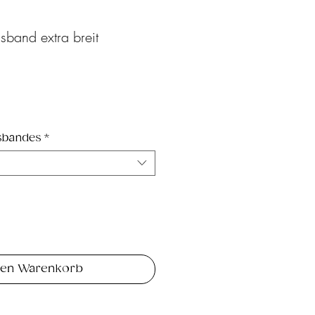
sband extra breit
Sale-
Preis
lsbandes
*
den Warenkorb