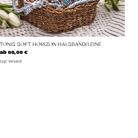
Schnellansicht
TONIS SOFT HORIZON HALSBAND/LEINE
Sale-Preis
ab
60,00 €
zzgl. Versand