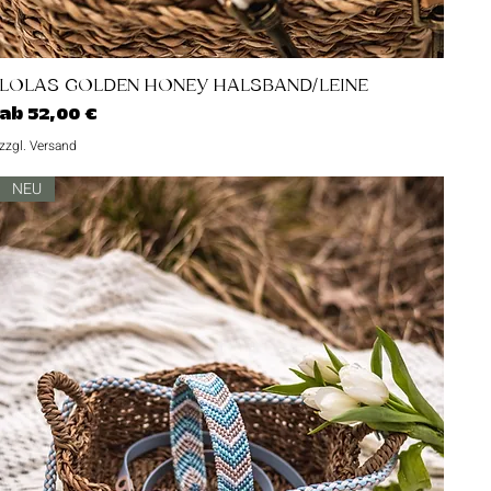
Schnellansicht
LOLAS GOLDEN HONEY HALSBAND/LEINE
Sale-Preis
ab
52,00 €
zzgl. Versand
NEU