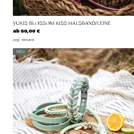
Schnellansicht
YUKIS BLOSSOM KISS HALSBAND/LEINE
Sale-Preis
ab
60,00 €
zzgl. Versand
NEU