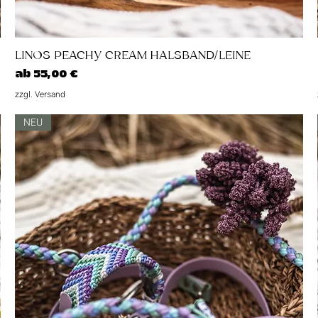
Schnellansicht
LINOS PEACHY CREAM HALSBAND/LEINE
Sale-Preis
ab
55,00 €
zzgl. Versand
NEU