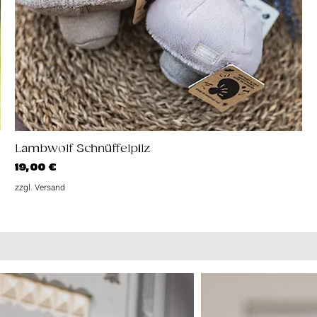
Schnellansicht
Lambwolf Schnüffelpilz
Preis
19,00 €
zzgl. Versand