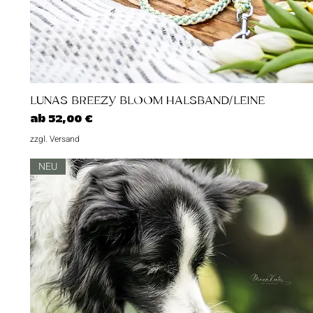
Schnellansicht
LUNAS BREEZY BLOOM HALSBAND/LEINE
Sale-Preis
ab
52,00 €
zzgl. Versand
NEU