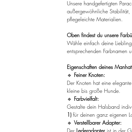
Unsere handgefertigten Para
außergewöhnliche Stabilität, 
pflegeleichte Materialien.
Oben findest du unsere Farbü
Wähle einfach deine Liebling
entsprechenden Farbnamen un
Eigenschaften deines Manhat
🔹
Feiner Knoten:
Der Knoten hat eine elegant
kleine bis große Hunde.
🔹
Farbvielfalt:
Gestalte dein Halsband indi
1)
für deinen ganz eigenen L
🔹
Verstellbarer Adapter:
Der
Lederadapter
ist in der 