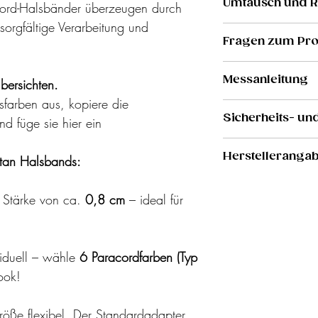
Umtausch und 
cord-Halsbänder überzeugen durch
sorgfältige Verarbeitung und
Da unsere Produ
Fragen zum Pr
individuell abg
keine Produkte 
Du hast eine Fr
Messanleitung
um.
bersichten.
Melde dich gern
sfarben aus, kopiere die
Kontaktformula
Für das richtig
Sicherheits- un
d füge sie hier ein
schaue bitte
hie
Pflegehinweise 
Herstelleranga
tan Halsbands:
Paracord Halsb
Wir empfehlen,
Hersteller: Tota
von Hand zu was
e Stärke von ca.
0,8 cm
– ideal für
Inhaber: Jana 
Verschmutzung (
Adresse: Lange 
enthalten ist) k
totalverknotet@
in der Waschmas
viduell – wähle
6 Paracordfarben (Typ
hierbei unbedin
ook!
Vermeide es, da
oder auf die Hei
Größe flexibel. Der Standardadapter
Tauleine: