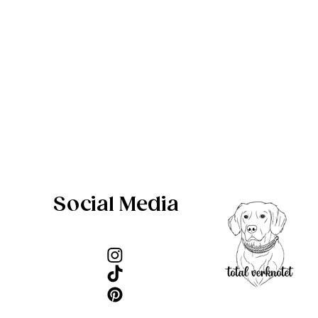
e sollten möglichst nicht
ontakt kommen. Sollte dein
rschmutzen, kannst du es
ten Tuch abwischen oder
llen Lederseife reinigen
trocknen lassen. Pflege
rodukt regelmäßig mit
um es weich und
halten.
eise:
e wir verwenden, ist in
arben und Materialien
Social Media
ine unterschiedliche
isen. Diese werden vom
tet.
 Hunde bis max. 40kg
 Hunde bis max. 40kg
:
für Hunde bis max. 40kg
nde bis max. 50kg