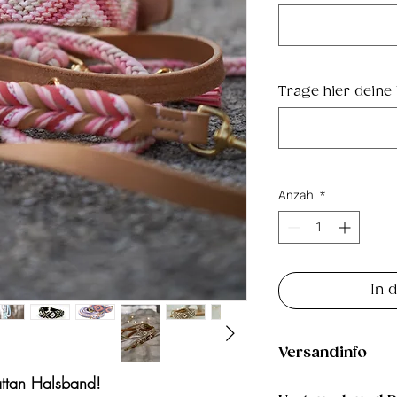
Trage hier deine
Anzahl
*
In 
Versandinfo
ttan Halsband!
6,50€