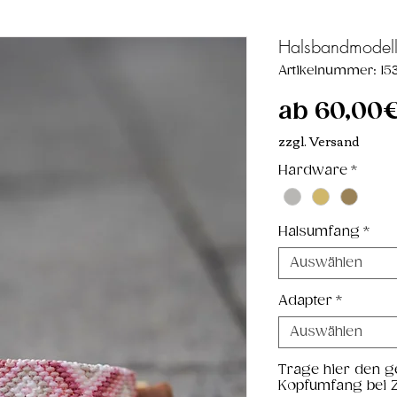
Halsbandmodel
Artikelnummer: 15
ab
60,00
zzgl. Versand
Hardware
*
Halsumfang
*
Auswählen
Adapter
*
Auswählen
Trage hier den g
Kopfumfang bei 