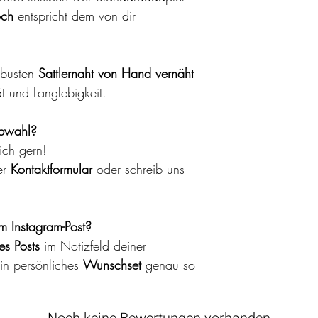
och
entspricht dem von dir
Deine Tauleine k
der Hand und mil
bleibt sie in be
Biothane:
obusten
Sattlernaht von Hand vernäht
Biothane lässt si
ät und Langlebigkeit.
kannst es einfa
stärkeren Vers
rbwahl?
Seife waschen. A
ich gern!
Biothane-Produk
er
Kontaktformular
oder schreib uns
Wäschesack bei
waschen. Bei be
Verschmutzung e
Produkt in ein
m Instagram-Post?
Seife einzuweich
s Posts
im Notizfeld deiner
lauwarmes Wass
ein persönliches
Wunschset
genau so
darauf, das Halsb
Sonne oder auf 
Fettleder: