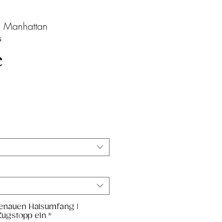
l Manhattan
3
Sale-
€
Preis
enauen Halsumfang |
Zugstopp ein
*