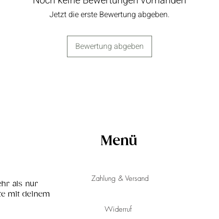
Noch keine Bewertungen vorhanden
Fettlederprodukt
Jetzt die erste Bewertung abgeben.
mit Wasser in K
Produkt doch ve
mit einem feuch
Bewertung abgeben
mit einer spezie
und an der Luft 
dein Fettlederp
Lederpflegeöl, 
geschmeidig zu 
Sicherheitshinw
Die Hardware, di
verschiedenen F
Menü
erhältlich, die e
Bruchlast aufwe
Hersteller getes
Zahlung & Versand
Roségold:
für
hr als nur
Schwarz:
für
te mit deinem
Antik Messing
Widerruf
Silber:
für Hu