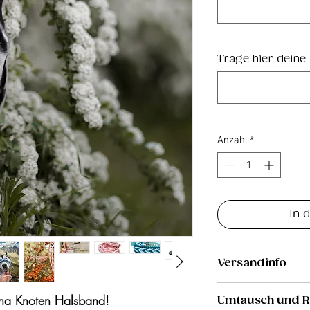
Trage hier deine
Anzahl
*
In 
Versandinfo
6,50€
ana Knoten Halsband!
Umtausch und 