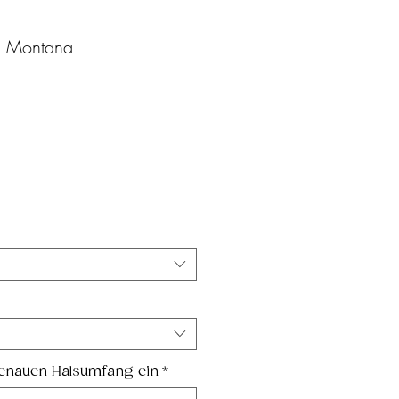
l Montana
Sale-
Preis
genauen Halsumfang ein
*