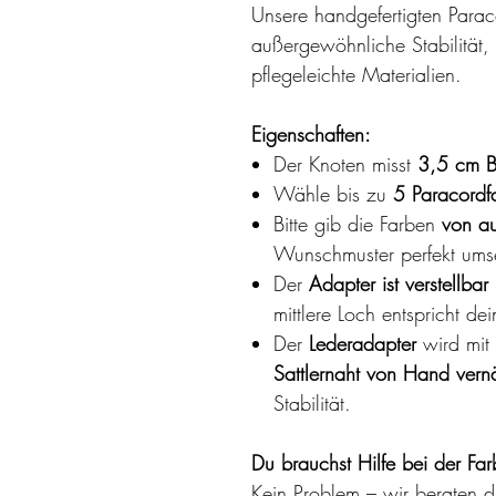
Unsere handgefertigten Para
außergewöhnliche Stabilität, 
pflegeleichte Materialien.
Eigenschaften:
Der Knoten misst
3,5 cm B
Wähle bis zu
5 Paracordf
Bitte gib die Farben
von a
Wunschmuster perfekt ums
Der
Adapter ist verstellbar
mittlere Loch entspricht 
Der
Lederadapter
wird mit 
Sattlernaht von Hand vern
Stabilität.
Du brauchst Hilfe bei der Fa
Kein Problem – wir beraten d