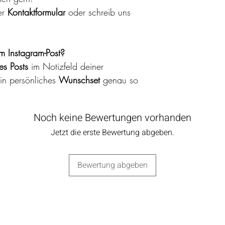
Deine Tauleine k
er
Kontaktformular
oder schreib uns
der Hand und mil
bleibt sie in be
Biothane:
Biothane lässt si
m Instagram-Post?
kannst es einfa
s Posts
im Notizfeld deiner
stärkeren Vers
ein persönliches
Wunschset
genau so
Seife waschen. A
Biothane-Produk
Wäschesack bei
Noch keine Bewertungen vorhanden
waschen. Bei be
Jetzt die erste Bewertung abgeben.
Verschmutzung e
Produkt in ein
Seife einzuweich
Bewertung abgeben
lauwarmes Wass
darauf, das Halsb
Sonne oder auf 
Fettleder:
Fettlederprodukt