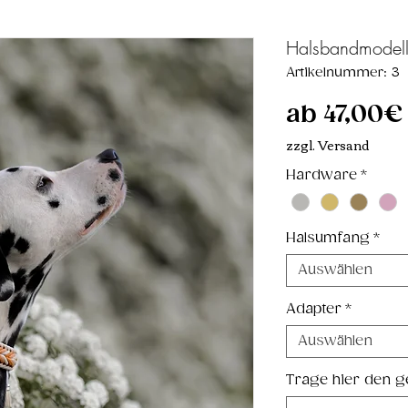
Halsbandmodel
Artikelnummer: 3
ab
47,00€
zzgl. Versand
Hardware
*
Halsumfang
*
Auswählen
Adapter
*
Auswählen
Trage hier den 