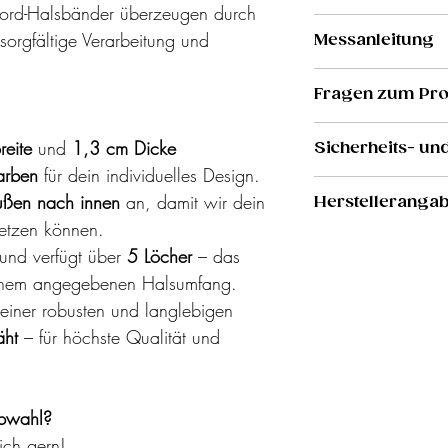
cord-Halsbänder überzeugen durch
Da unsere Produ
sorgfältige Verarbeitung und
Messanleitung
individuell abg
keine Produkte 
Für das richtig
Fragen zum Pr
um.
schaue bitte
hie
Du hast eine Fr
reite
und
1,3 cm Dicke
Sicherheits- un
Melde dich gern
arben
für dein individuelles Design.
Kontaktformula
Pflegehinweise 
ußen nach innen
an, damit wir dein
Herstelleranga
Paracord Halsb
etzen können.
Wir empfehlen,
Hersteller: Tota
und verfügt über
5 Löcher
– das
von Hand zu was
Inhaber: Jana 
deinem angegebenen Halsumfang.
Verschmutzung (
Adresse: Lange 
einer robusten und langlebigen
enthalten ist) k
totalverknotet@
in der Waschmas
äht
– für höchste Qualität und
hierbei unbedin
Vermeide es, da
oder auf die Hei
rbwahl?
Tauleine:
ich gern!